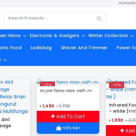
Asmartbd.com অ
hen Items
Electronic & Gadgets
Winter Collection
anic Food
Ladisbag
Shaver And Trimmer
Power S
t
-17%
-17%
বাত,ব্যথা নিরাময়ে সহায়ক থেরাপি পেন
Infrared Fo
৳ 1,490
৳ 1,790
– white (ডায়াবেট
Add To Cart
যন্ত্র )
 4in1
৳ 1,990
৳ 2,3
ssage
অর্ডার করুন
Add 
Relax Brain