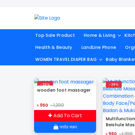
Top Sale Product
Home & Living
Kitc
Health & Beauty
LandLine Phone
Org
WOMEN TRAVEL DIAPER BAG
Baby Blanke
-26%
-29%
wooden foot massager
৳ 950
৳ 1,290
Add To Cart
Multifunction
Beishule Ma
অর্ডার করুন
Combination 
৳ 990
৳ 1,390