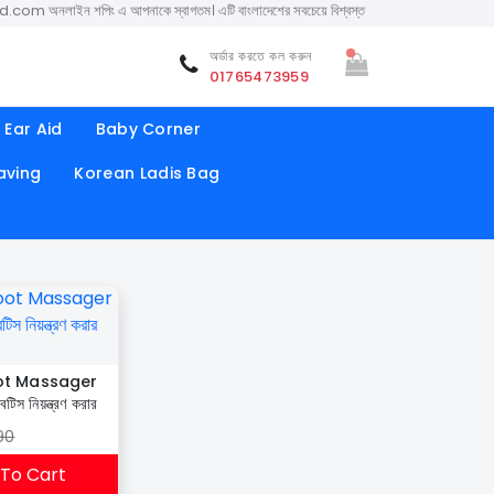
নলাইন শপিং এ আপনাকে স্বাগতম। এটি বাংলাদেশের সবচেয়ে বিশ্বস্ত অনলাইন শপ। সারা বাংলাদেশে ক্যাশ অন
অর্ডার করতে কল করুন
01765473959
Ear Aid
Baby Corner
aving
Korean Ladis Bag
ot Massager
িস নিয়ন্ত্রণ করার
90
To Cart