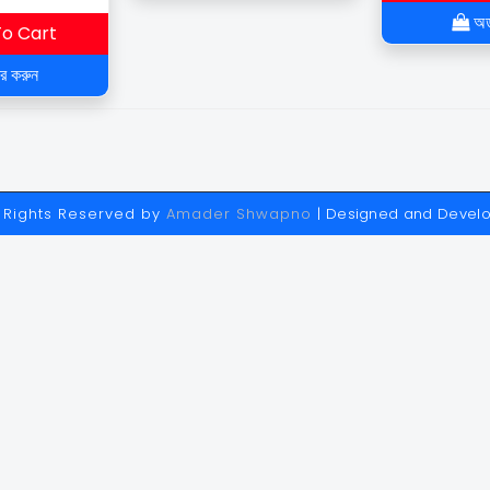
engurut
অর্
ka
o Cart
ার করুন
ll Rights Reserved by
Amader Shwapno
| Designed and Devel