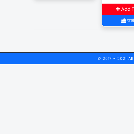
Body Face/P
Badan & Mu
Add T
Multifungsi
অর্ড
© 2017 - 2021 A