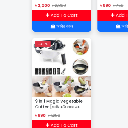
৳ 2,200
৳ 2,800
৳ 590
৳ 750
Add To Cart
Add T
অর্ডার করুন
অর্ড
-45%
9 in 1 Magic Vegetable
Cutter [সবজি কাটা ধোয়া এক
মেশিনে]
৳ 690
৳ 1,250
Add To Cart