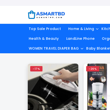
Top Sale Product
Home & Living
Kitc
Health & Beauty
LandLine Phone
Org
WOMEN TRAVEL DIAPER BAG
Baby Blanke
-17%
-26%