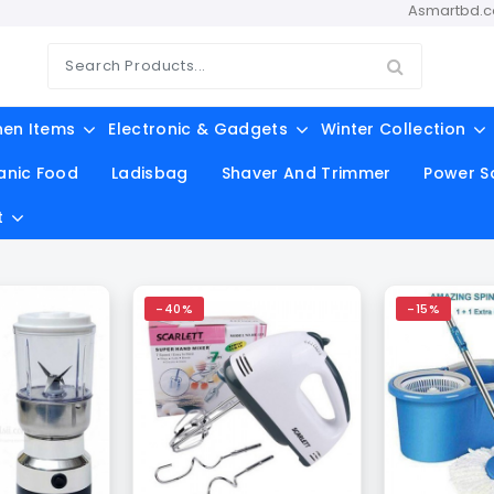
Asmartbd.com অনলাইন শপি
hen Items
Electronic & Gadgets
Winter Collection
anic Food
Ladisbag
Shaver And Trimmer
Power S
t
-40%
-15%