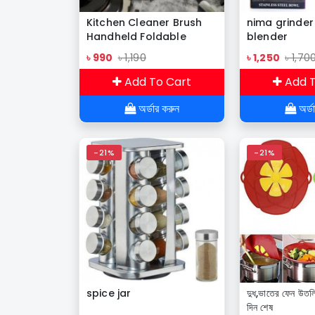
Kitchen Cleaner Brush
nima grinder
Handheld Foldable
blender
৳ 990
৳ 1,190
৳ 1,250
৳ 1,70
Add To Cart
Add T
অর্ডার করুন
অর্ড
-21%
-21%
spice jar
দুধ,ভাতের ফেন উতলিয
দিন শেষ