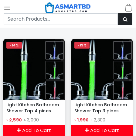
-14%
-13%
Light Kitchen Bathroom
Light Kitchen Bathroom
Shower Tap 4 pices
Shower Tap 3 pices
৳ 2,590
৳ 3,000
৳ 1,990
৳ 2,300
Add To Cart
Add To Cart