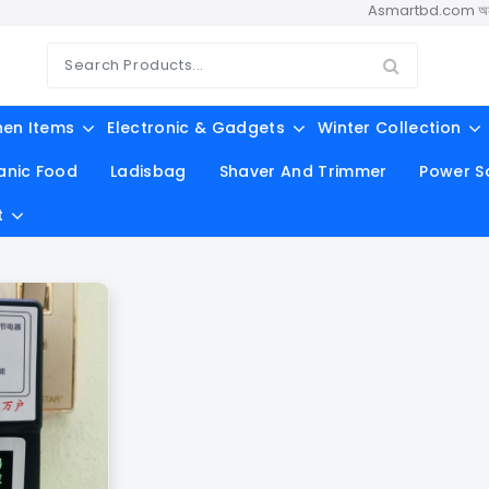
Asmartbd.com অনলাইন শপিং এ
hen Items
Electronic & Gadgets
Winter Collection
anic Food
Ladisbag
Shaver And Trimmer
Power S
t