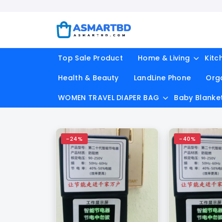
Top Sale Product
Home & Living
Kitc
Health & Beauty
LandLine Phone
Org
WOMEN TRAVEL DIAPER BAG
Baby Blanke
-24%
-40%