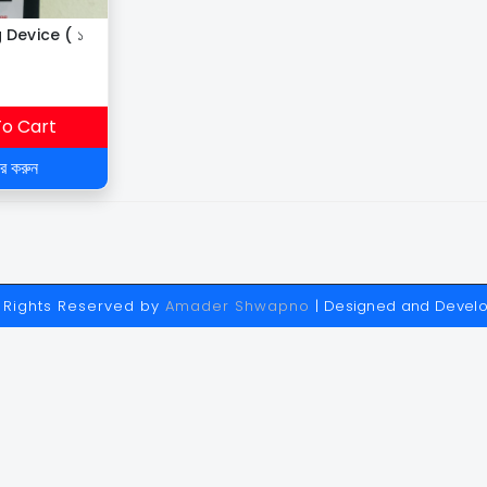
 Device ( ১
o Cart
ার করুন
ll Rights Reserved by
Amader Shwapno
| Designed and Devel