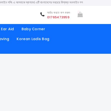
 আপনাকে স্বাগতম। এটি বাংলাদেশের সবচেয়ে বিশ্বস্ত অনলাইন শপ। সারা বাংলাদেশে ক্যাশ অন ডেলিভারি কর
অর্ডার করতে কল করুন
01765473959
Ear Aid
Baby Corner
aving
Korean Ladis Bag