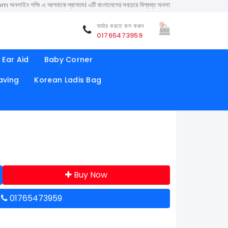
 এ আপনাকে স্বাগতম। এটি বাংলাদেশের সবচেয়ে বিশ্বস্ত অনলাইন শপ। সারা বাংলাদেশে ক্যাশ অন ডেলিভারি 
অর্ডার করতে কল করুন
01765473959
Ear Aid
Baby Corner
aving
Korean Ladis Bag
Buy Now
ন
01765473959