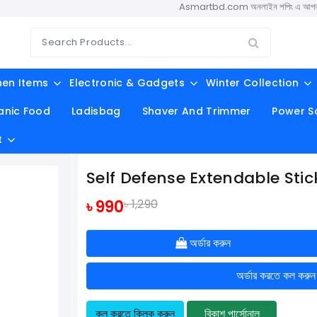
Asmartbd.com অনলাইন শপিং এ আপনাকে স্বাগতম। এটি 
hen Items
Electronic & Gadgets
Winter Collection
anic Food
Ladisbag
Shaver And Trimmer
Power S
t
Self Defense Extendable Stic
৳ 990
৳ 1,290
অর্ডার করুন
অর্ডার করতে কল করু
কল করতে ক্লিক করুন
বিকাশ পার্সোনাল