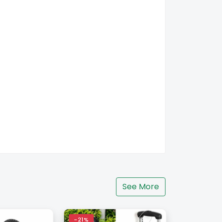
See More
-21%