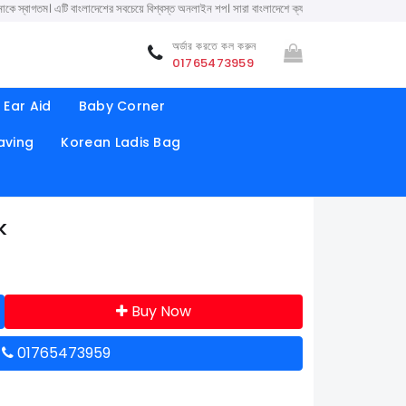
বাংলাদেশের সবচেয়ে বিশ্বস্ত অনলাইন শপ। সারা বাংলাদেশে ক্যাশ অন ডেলিভারি করা হয় ( ২৪ থেকে ৭২ ঘণ্ট
অর্ডার করতে কল করুন
01765473959
Ear Aid
Baby Corner
aving
Korean Ladis Bag
k
Buy Now
ন
01765473959