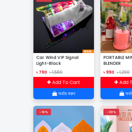
Car Wind VIP Signal
PORTABLE MIN
Light-Black
BLENDER
৳ 790
৳ 1,580
৳ 990
৳ 1,290
Add To Cart
Add T
অর্ডার করুন
অর্ড
-16%
-30%