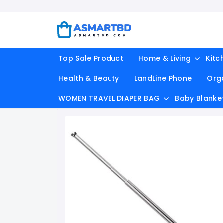
Top Sale Product
Home & Living
Kitc
Health & Beauty
LandLine Phone
Org
WOMEN TRAVEL DIAPER BAG
Baby Blanke