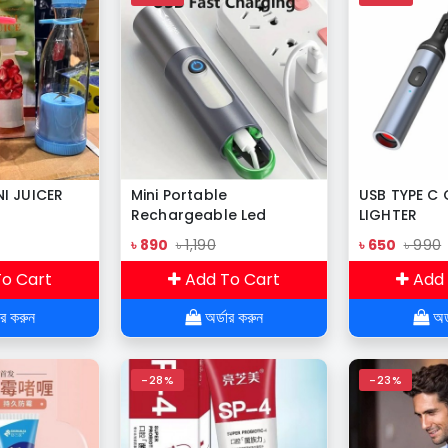
I JUICER
Mini Portable
USB TYPE C
Rechargeable Led
LIGHTER
flashlight with Camping
৳ 890
৳ 1,190
৳ 650
৳ 990
Light
o Cart
Add To Cart
Add 
ার করুন
অর্ডার করুন
অর্
-28%
-23%