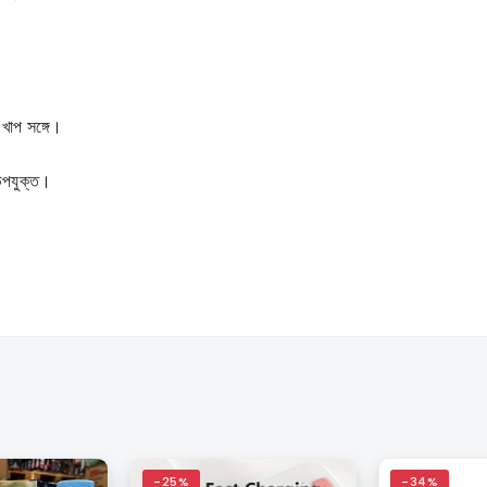
 খাপ সঙ্গে।
 উপযুক্ত।
-25%
-34%