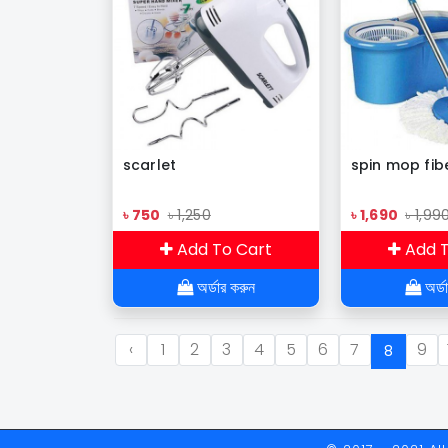
scarlet
spin mop fib
৳ 750
৳ 1,250
৳ 1,690
৳ 1,99
Add To Cart
Add T
অর্ডার করুন
অর্ড
‹
1
2
3
4
5
6
7
9
8