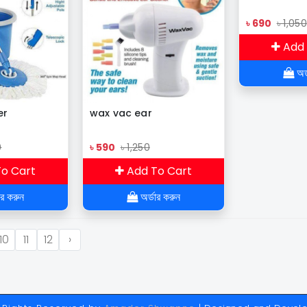
৳ 690
৳ 1,050
Add 
অর্
er
wax vac ear
0
৳ 590
৳ 1,250
o Cart
Add To Cart
ার করুন
অর্ডার করুন
10
11
12
›