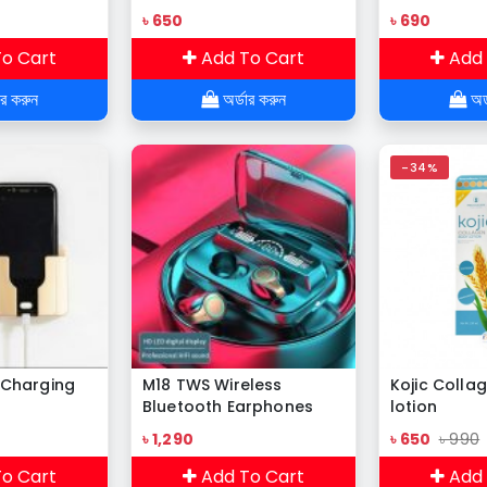
৳ 650
৳ 690
o Cart
Add To Cart
Add 
ার করুন
অর্ডার করুন
অর্
-34%
Charging
M18 TWS Wireless
Kojic Colla
Bluetooth Earphones
lotion
Waterproof HIFI Stereo
৳ 1,290
৳ 650
৳ 990
Earbuds Wireless Sports
Headphones With
o Cart
Add To Cart
Add 