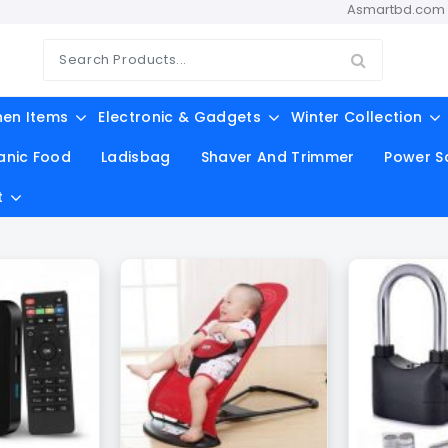
Asmartbd.com অনলাইন শপিং এ আপনাকে
hen Items
Electronic & Gadgets
Winter Collection
anic Food
Ladisbag
Shaver And Trimmer
Power S
t