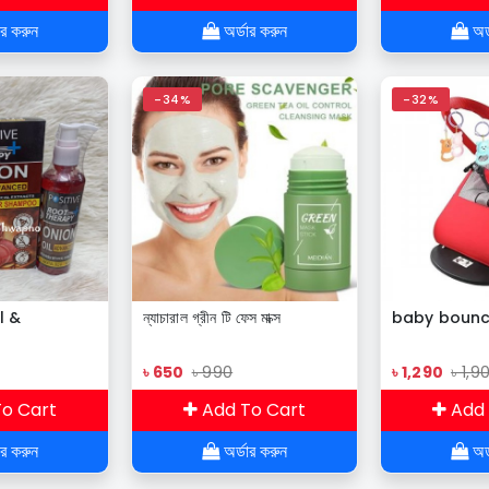
Charger Case
ার করুন
অর্ডার করুন
অর্
-34%
-32%
l &
ন্যাচারাল গ্রীন টি ফেস মাক্স
baby bounce
৳ 650
৳ 990
৳ 1,290
৳ 1,9
o Cart
Add To Cart
Add 
ার করুন
অর্ডার করুন
অর্