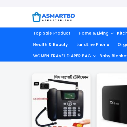
Top Sale Product
Home & Living
Kitc
Health & Beauty
LandLine Phone
Org
WOMEN TRAVEL DIAPER BAG
Baby Blanke