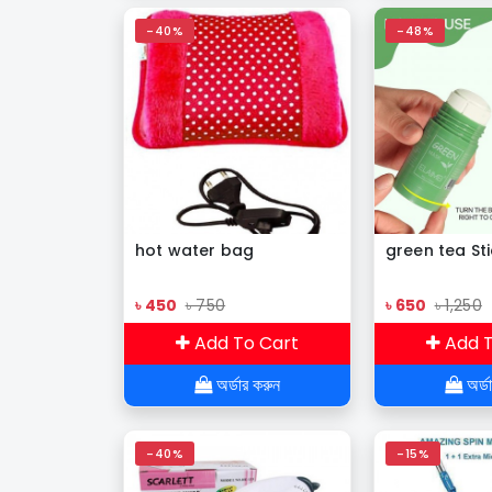
-40%
-48%
hot water bag
green tea St
৳ 450
৳ 750
৳ 650
৳ 1,250
Add To Cart
Add T
অর্ডার করুন
অর্ড
-40%
-15%