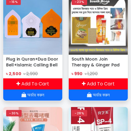
-16%
-23%
Plug in Quran+Dua Door
South Moon Join
Bell+Islamic Calling Bell
Therapy & Ginger Pad
(3 PCS DISCOUNT
Combo
৳ 2,500
৳ 2,990
৳ 990
৳ 1,290
PACKAGE)
Add To Cart
Add To Cart
অর্ডার করুন
অর্ডার করুন
-30%
-28%