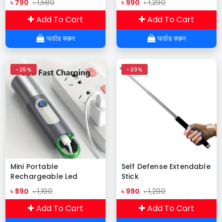
৳ 790
৳ 1,580
৳ 990
৳ 1,290
Add To Cart
Add To Cart
অর্ডার করুন
অর্ডার করুন
-25%
-23%
Mini Portable
Self Defense Extendable
Rechargeable Led
Stick
flashlight with Camping
৳ 890
৳ 1,190
৳ 990
৳ 1,290
Light
Add To Cart
Add To Cart