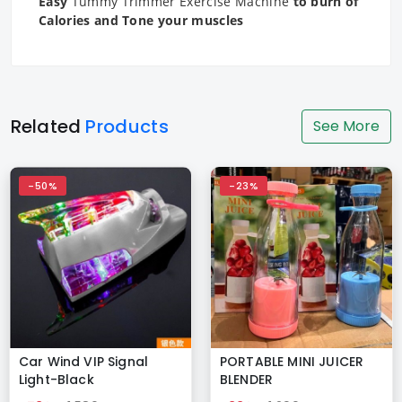
Easy
Tummy Trimmer Exercise Machine
to burn of
Calories and Tone your muscles
Related
Products
See More
-50%
-23%
Car Wind VIP Signal
PORTABLE MINI JUICER
Light-Black
BLENDER